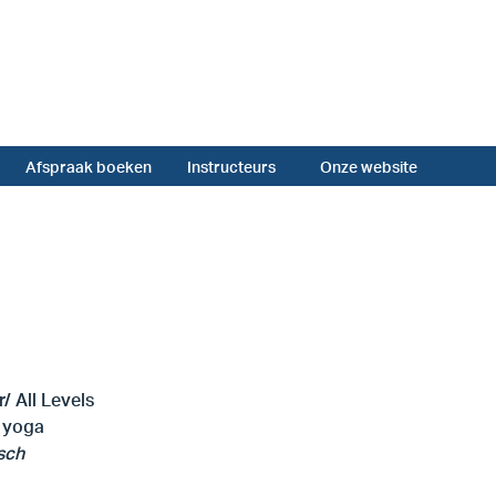
Afspraak boeken
Instructeurs
Onze website
a
/ All Levels
 yoga
sch